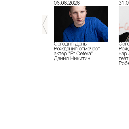
7.2026
06.08.2026
31.0
завершили 33-й
Сегодня День
Сег
ральный сезон!
Рождения отмечает
Рож
актер "Et Cetera" -
нар.
Данил Никитин
теа
Роб