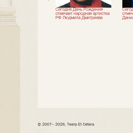
 лет назад не стало
Сегодня День Рождения
Сего
деятель искусств
отмечает народная артистка
отмеч
ии Николай Максимов
РФ Людмила Дмитриева
Дани
© 2007– 2026, Театр Et Cetera