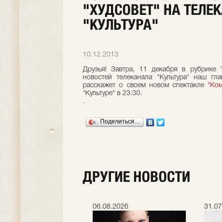
"ХУДСОВЕТ" НА ТЕЛЕ
"КУЛЬТУРА"
10.12.2013
Друзья! Завтра, 11 декабря в рубрике 
новостей телеканала "Культура" наш гл
расскажет о своем новом спектакле
"Ко
"Культуре" в 23:30.
.
Поделиться…
ДРУГИЕ НОВОСТИ
.2026
06.08.2026
31.07