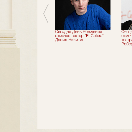
вершили 33-й
Сегодня День Рождения
Сего
альный сезон!
отмечает актер "Et Cetera" -
отмеч
Данил Никитин
теат
Робер