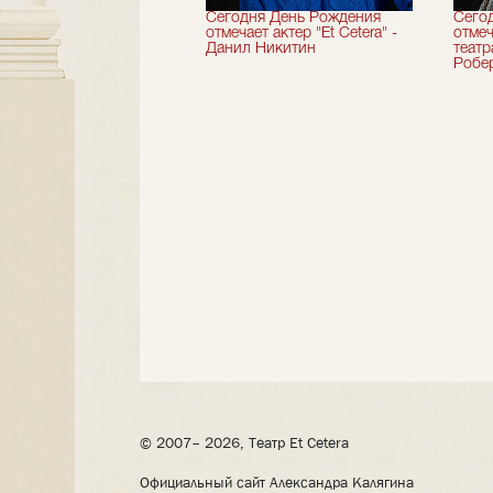
вершили 33-й
Сегодня День Рождения
Сего
альный сезон!
отмечает актер "Et Cetera" -
отмеч
Данил Никитин
теат
Робер
© 2007– 2026, Театр Et Cetera
Официальный сайт Александра Калягина