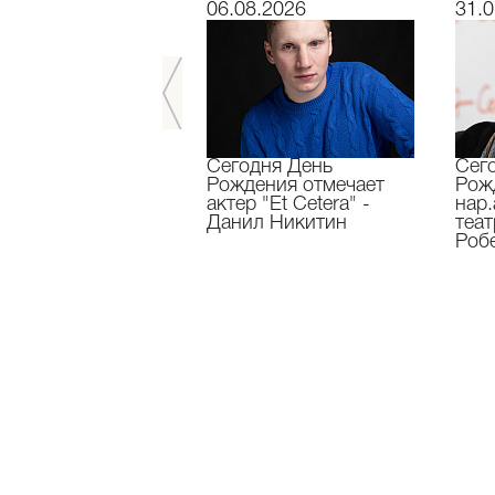
7.2026
06.08.2026
31.0
завершили 33-й
Сегодня День
Сег
ральный сезон!
Рождения отмечает
Рож
актер "Et Cetera" -
нар.
Данил Никитин
теа
Роб