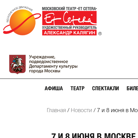
АФИША
ТЕАТР
СПЕКТАКЛИ
БИЛ
Главная
/
Новости
/
7 и 8 июня в М
7 И 8 ИЮНЯ В МОСКВЕ