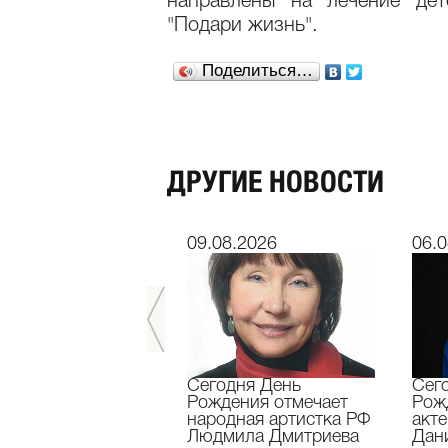
направлены на лечение дет
"Подари жизнь".
Поделиться…
ДРУГИЕ НОВОСТИ
7.2026
09.08.2026
06.0
ь лет назад не
Сегодня День
Сег
о засл.деятель
Рождения отмечает
Рож
сств России
народная артистка РФ
акте
олай Максимов
Людмила Дмитриева
Дан