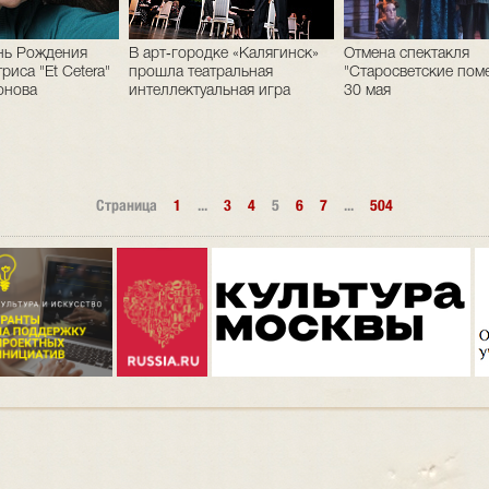
нь Рождения
В арт‑городке «Калягинск»
Отмена спектакля
риса "Et Cetera"
прошла театральная
"Старосветские пом
онова
интеллектуальная игра
30 мая
Страница
1
...
3
4
5
6
7
...
504