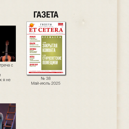
ГАЗЕТА
треча с
м
№ 38
 я не
Май-июль 2025