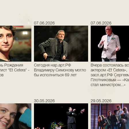
07.06.2026
07.06.2026
нь Рождения
Сегодня нар.арт.РФ
Вчера состоялась вс
ист "Et Cetera" -
Владимиру Симонову могло
актером «Et Cetera»,
ов
бы исполниться 69 лет
засл.арт.РФ Сергее
Плотниковым — «Как
стал министром...»
30.05.2026
29.05.2026