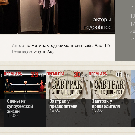
3
10
актеры
17
подробнее
24
31
Автор
по мотивам одноименной пьесы Лао Шэ
Режиссер
Ичэнь Лю
29
30
01
ПРЕМЬЕРА
ПРЕМЬЕРА
ПРЕМЬЕРА
ПРЕМЬЕРА
ПРЕМЬЕРА
8
.08
.08
.09
Сцены из
Пять ложек
Завтрак у
Пять ложек
Завтрак у
супружеской
эликсира
предводителя
эликсира
предводителя
жизни
18:00
18:00
19:00
19:00
19:00