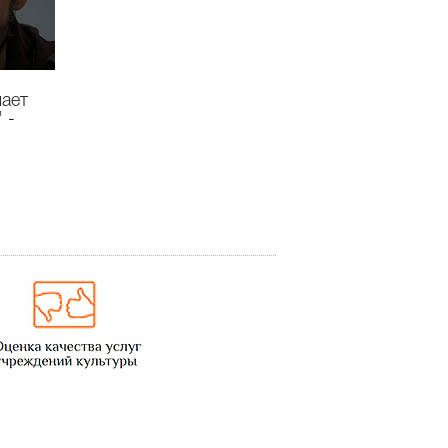
ает
 -