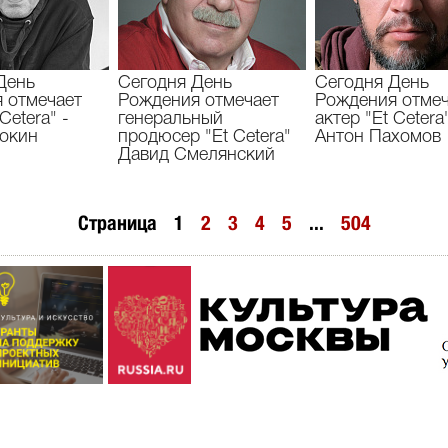
День
Сегодня День
Сегодня День
 отмечает
Рождения отмечает
Рождения отмеч
Cetera" -
генеральный
актер "Et Cetera"
окин
продюсер "Et Cetera"
Антон Пахомов
Давид Смелянский
Страница
1
2
3
4
5
...
504