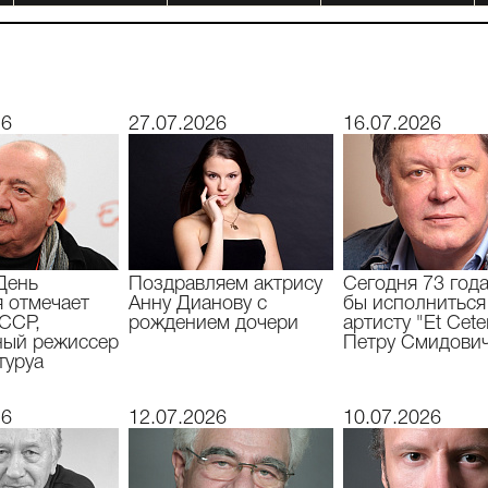
26
27.07.2026
16.07.2026
День
Поздравляем актрису
Сегодня 73 год
 отмечает
Анну Дианову с
бы исполниться
СССР,
рождением дочери
артисту "Et Cete
ный режиссер
Петру Смидови
туруа
26
12.07.2026
10.07.2026