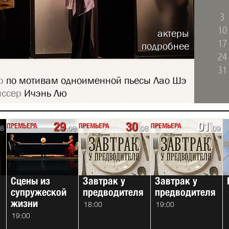
3
10
актеры
17
подробнее
24
31
р
по мотивам одноименной пьесы Лао Шэ
ссер
Ичэнь Лю
29
30
01
ПРЕМЬЕРА
ПРЕМЬЕРА
ПРЕМЬЕРА
ПРЕМЬЕРА
ПРЕМЬЕРА
08
.08
.08
.09
Сцены из
Пять ложек
Завтрак у
Пять ложек
Завтрак у
супружеской
эликсира
предводителя
эликсира
предводителя
жизни
18:00
18:00
19:00
19:00
19:00