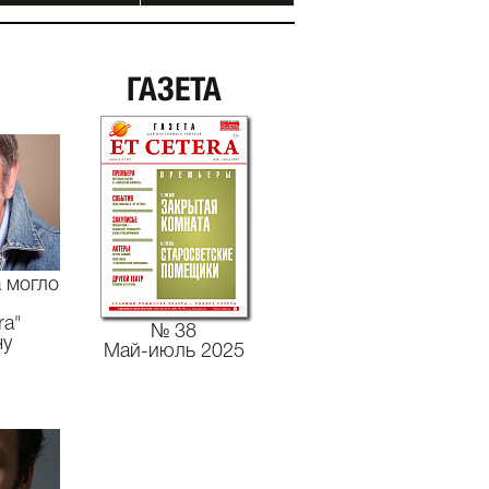
ГАЗЕТА
а могло
ra"
№ 38
чу
Май-июль 2025